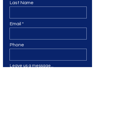
Last Name
Email
Phone
Leave us a message...
Submit